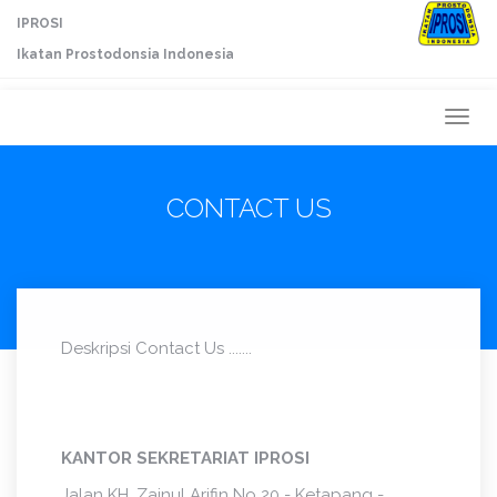
IPROSI
Ikatan Prostodonsia Indonesia
Togg
navi
CONTACT US
Deskripsi Contact Us .......
KANTOR SEKRETARIAT IPROSI
Jalan KH. Zainul Arifin No 20 - Ketapang -