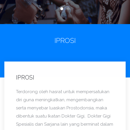
IPROSI
IPROSI
Terdorong oleh hasrat untuk mempersatukan
diri guna meningkatkan, mengembangkan
serta menyebar luaskan Prostodonsia, maka
dibentuk suatu Ikatan Dokter Gigi, Dokter Gigi
Spesialis dan Sarjana lain yang berminat dalam